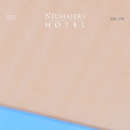
EN
/
FR