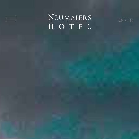
EN
/
FR